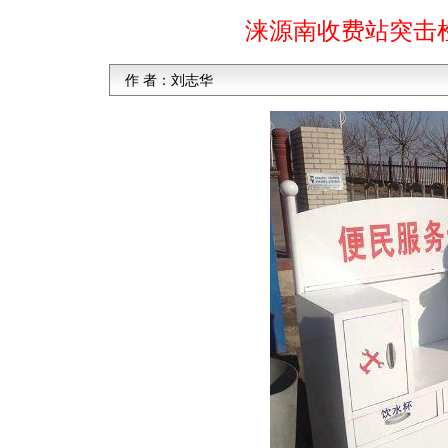
涞源南收费站突击
作 者：
刘志华