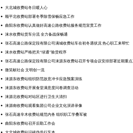
大北城收费站冬日暖人心
顺平北收费站部署冬季除雪保畅应急工作
曲阳东收费站认真做好高速公路收费站服务规范宣贯工作
涞水收费站货车分流 全力备战保畅通
张石高速公路保定段有限公司满城收费站车在初冬遇状况 热心职工来帮忙
涞水收费站严格把关“绿通”验货程序
张石高速公路保定段有限公司涞源东收费站召开专项会议安排部署近期重点
微笑献社会 文明创一流
涞源东收费站组织防范故意冲卡应急预案演练
涞源东收费站开展食堂满意度问卷调查活动
涞源北收费站对站区进行卫生大清扫
涞源南收费站观看集团公司企业文化演讲录像
张石高速辛木收费站规范内务 组织职工学叠军被
曲阳东收费站召开后勤工作会
大北城收费站识破伪造行车本