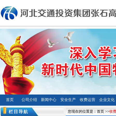
首页
公司介绍
新闻中心
安全生产
收费运营
企业文化
您现在的位置是：
首页
>>
收