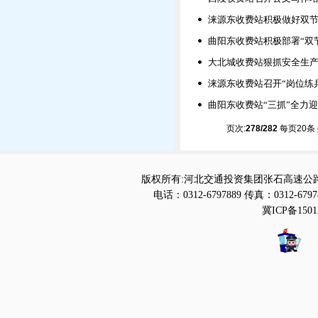
涞源东收费站积极做好双
曲阳东收费站积极部署“双节
大北城收费站狠抓安全生产
涞源东收费站召开“岗位练兵
曲阳东收费站“三抓”全力
页次:
278/282
每页20条
版权所有:河北交通投资集团张石高速公路
电话：0312-6797889 传真：0312-6797
冀ICP备1501