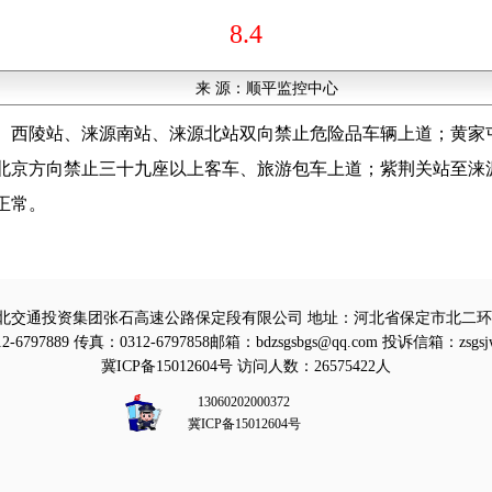
8.4
来 源：
顺平监控中心
、西陵站、涞源南站、涞源北站双向禁止危险品车辆上道；黄家
北京方向禁止三十九座以上客车、旅游包车上道；紫荆关站至涞
正常。
北交通投资集团张石高速公路保定段有限公司 地址：河北省保定市北二环路
-6797889 传真：0312-6797858邮箱：bdzsgsbgs@qq.com 投诉信箱：zsgsj
冀ICP备15012604号
访问人数：26575422人
13060202000372
冀ICP备15012604号